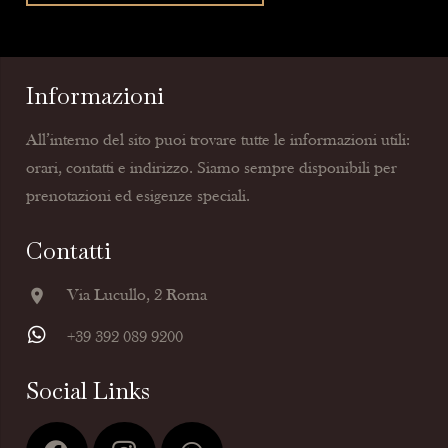
Informazioni
All’interno del sito puoi trovare tutte le informazioni utili:
orari, contatti e indirizzo. Siamo sempre disponibili per
prenotazioni ed esigenze speciali.
Contatti
location_on
Via Lucullo, 2 Roma
+39 392 089 9200
Social Links