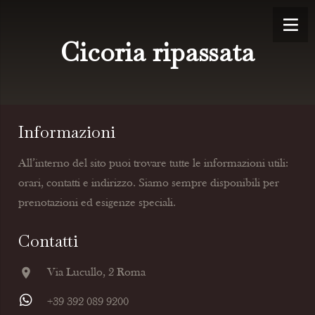
Cicoria ripassata
Informazioni
All’interno del sito puoi trovare tutte le informazioni utili:
orari, contatti e indirizzo. Siamo sempre disponibili per
prenotazioni ed esigenze speciali.
Contatti
location_on
Via Lucullo, 2 Roma
+39 392 089 9200