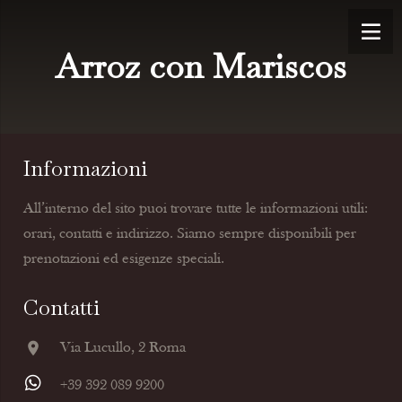
Arroz con Mariscos
Informazioni
All’interno del sito puoi trovare tutte le informazioni utili:
orari, contatti e indirizzo. Siamo sempre disponibili per
prenotazioni ed esigenze speciali.
Contatti
location_on
Via Lucullo, 2 Roma
+39 392 089 9200