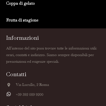
Coppa di gelato
Frutta di stagione
Informazioni
All’interno del sito puoi trovare tutte le informazioni utili:
orari, contatti e indirizzo. Siamo sempre disponibili per
prenotazioni ed esigenze speciali.
Contatti
location_on
Via Lucullo, 2 Roma
+39 392 089 9200